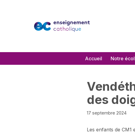
Aller
au
contenu
Accueil
Notre éco
Vendéthè
des doig
17 septembre 2024
Les enfants de CM1 e