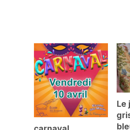
Le 
gri
ble
carnaval