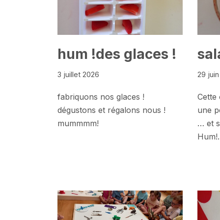
hum !des glaces !
sal
3 juillet 2026
29 jui
fabriquons nos glaces !
Cette 
dégustons et régalons nous !
une pe
mummmm!
… et s
Hum