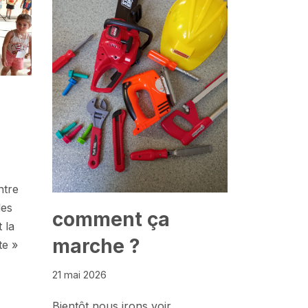
ntre
des
comment ça
 la
marche ?
te »
21 mai 2026
Bientôt nous irons voir