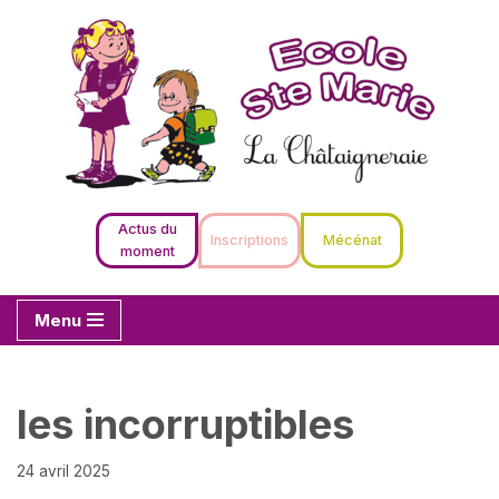
Aller
au
contenu
Actus du
Inscriptions
Mécénat
moment
Menu
les incorruptibles
24 avril 2025