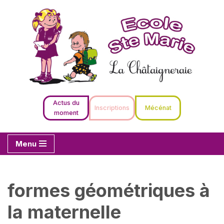
Aller
au
contenu
Actus du
Inscriptions
Mécénat
moment
Menu
formes géométriques à
la maternelle