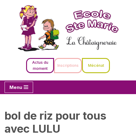
Aller
au
contenu
Actus du
Inscriptions
Mécénat
moment
Menu
bol de riz pour tous
avec LULU