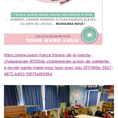
https://www.ouest-france.fr/pays-de-la-loire/la-
chataigneraie-85120/la-chataigneraie-action-de-solidarite-
a-lecole-sainte-marie-pour-tous-avec-lulu-3217499e-5627-
4872-b903-5917fa4f936d