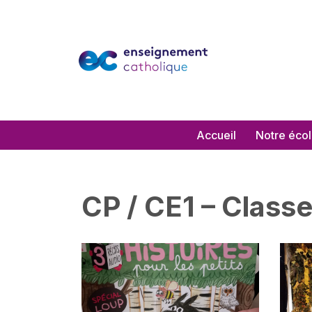
Aller
au
contenu
Accueil
Notre éco
CP / CE1 – Class