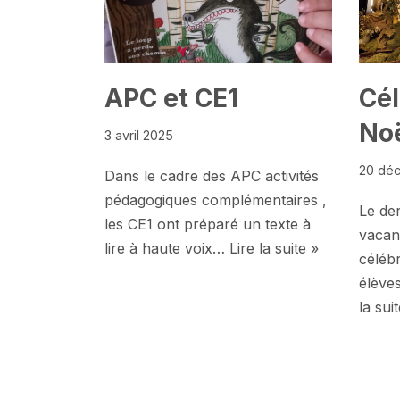
APC et CE1
Cél
No
3 avril 2025
20 dé
Dans le cadre des APC activités
pédagogiques complémentaires ,
Le der
les CE1 ont préparé un texte à
vacan
lire à haute voix…
Lire la suite »
célébr
élève
la sui