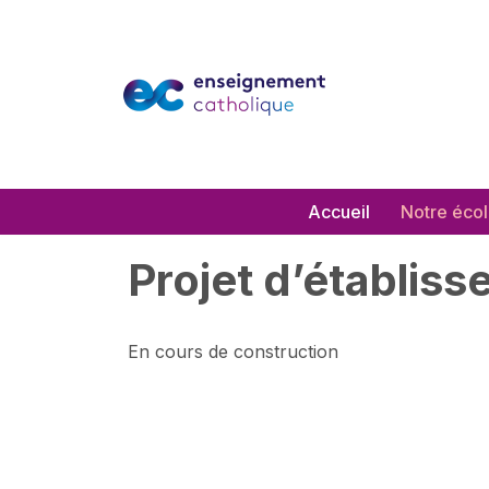
Aller
au
contenu
Accueil
Notre éco
Projet d’établis
En cours de construction